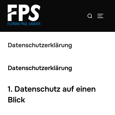
Zum
Inhalt
Suchen
SEITEN
springen
nach:
Datenschutzerklärung
Datenschutz­erklärung
1. Datenschutz auf einen
Blick